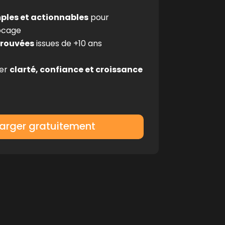
mples et actionnables
pour
ocage
rouvées
issues de +10 ans
er
clarté, confiance et croissance
arger gratuitement