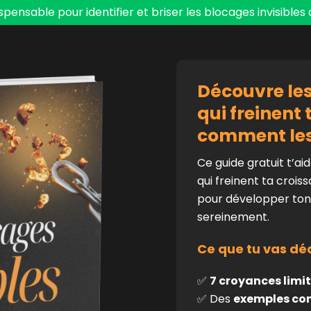
dispensable pour identifier et briser les blocages invisibles
Découvre les
qui freinent 
comment les
Ce guide gratuit t’aid
qui freinent ta crois
pour développer ton 
sereinement.
Ce que tu vas déc
✅
7 croyances limi
✅ Des
exemples co