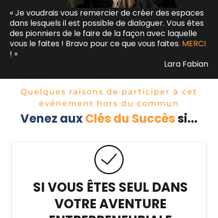
Qu’est-ce que le succès ? Pourquoi
Quel est votre bilan aujourd’hui ?
« Je voudrais vous remercier de créer des espaces
Apprendre à passer à l’action
en avoir ?
dans lesquels il est possible de dialoguer. Vous êtes
des pionniers de le faire de la façon avec laquelle
Qu’est-ce que le succès ? Pourquoi
vous le faites ! Bravo pour ce que vous faites.
Briser le tabou sur l’argent
MERCI
en avoir ?
! »
Lara Fabian
Reconditionnement des croyances
Briser le tabou sur l’argent
(9 techniques avec exercices)
Quelques raisons de participer à cet
Découvrir votre famille d’âme pour
événement hors du commun
Apprendre à saisir les opportunités
Venez aux
apprendre à mieux vous connaître
Clés du Succès
si...
qui s’offrent à vous
(forces et faiblesses)
SI VOUS ÊTES SEUL DANS
VOTRE AVENTURE