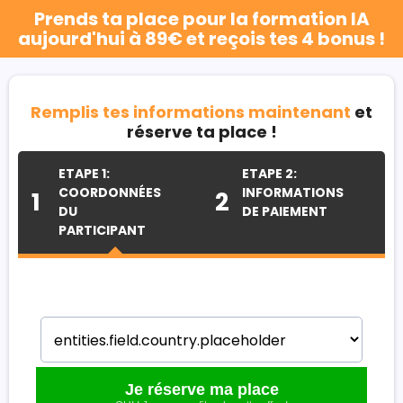
Prends ta place pour la formation IA
aujourd'hui à 89€ et reçois tes 4 bonus !
Remplis tes informations maintenant
et
réserve ta place !
ETAPE 1:
ETAPE 2:
COORDONNÉES
INFORMATIONS
1
2
DU
DE PAIEMENT
PARTICIPANT
Je réserve ma place